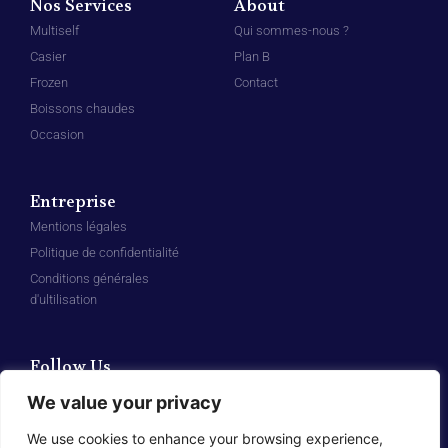
Nos Services
About
Multiself
Qui sommes-nous ?
Casier
Plan B
Frozen
Contact
Boissons chaudes
Occasion
Entreprise
Mentions légales
Politique de confidentialité
Conditions générales
d'ultilisation
Follow Us
F
L
We value your privacy
a
i
c
n
e
k
We use cookies to enhance your browsing experience,
b
e