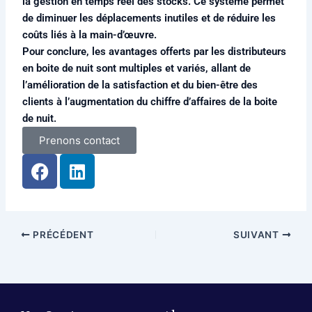
la gestion en temps réel des stocks. Ce système permet
de diminuer les déplacements inutiles et de réduire les
coûts liés à la main-d’œuvre.
Pour conclure, les avantages offerts par les distributeurs
en boite de nuit sont multiples et variés, allant de
l’amélioration de la satisfaction et du bien-être des
clients à l’augmentation du chiffre d’affaires de la boite
de nuit.
Prenons contact
F
L
a
i
c
n
e
k
b
e
PRÉCÉDENT
SUIVANT
o
d
o
i
k
n