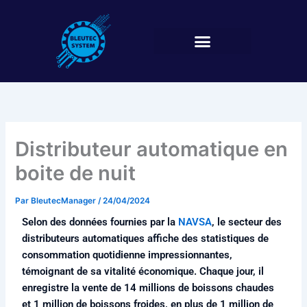
Aller
au
contenu
Distributeur automatique en
boite de nuit
Par
BleutecManager
/
24/04/2024
Selon des données fournies par la
NAVSA
, le secteur des
distributeurs automatiques affiche des statistiques de
consommation quotidienne impressionnantes,
témoignant de sa vitalité économique. Chaque jour, il
enregistre la vente de 14 millions de boissons chaudes
et 1 million de boissons froides, en plus de 1 million de