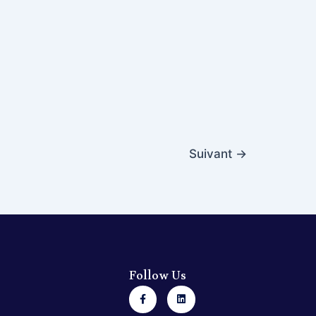
Suivant
→
Follow Us
F
L
a
i
c
n