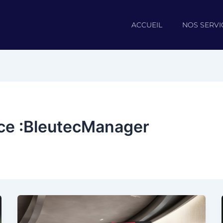
ACCUEIL
NOS SERVI
ice :BleutecManager