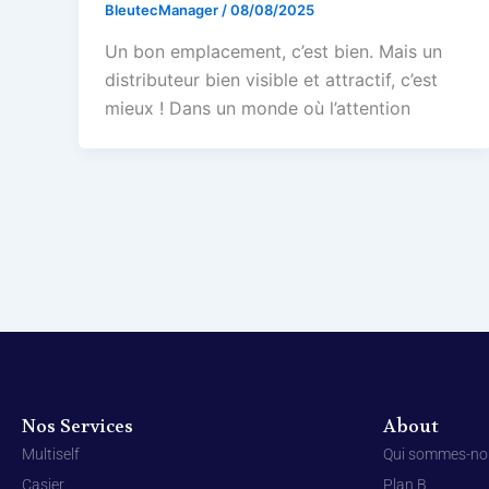
BleutecManager
/
08/08/2025
Un bon emplacement, c’est bien. Mais un
distributeur bien visible et attractif, c’est
mieux ! Dans un monde où l’attention
Nos Services
About
Multiself
Qui sommes-no
Casier
Plan B