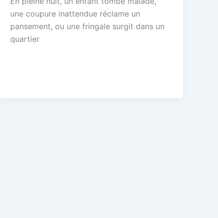
En pleine nuit, un enfant tombe malade,
une coupure inattendue réclame un
pansement, ou une fringale surgit dans un
quartier