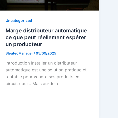
Uncategorized
Marge distributeur automatique :
ce que peut réellement espérer
un producteur
BleutecManager
/
05/09/2025
Introduction Installer un distributeur
automatique est une solution pratique et
rentable pour vendre ses produits en
circuit court. Mais au-delà