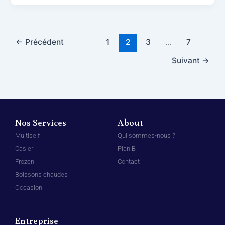
←
Précédent
1
2
3
…
7
Suivant
→
Nos Services
About
Multiself
Qui sommes-nous ?
Casier
Plan B
Frozen
Contact
Boissons chaudes
Occasion
Entreprise