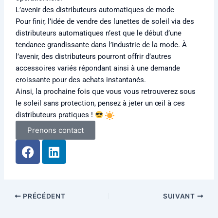
L’avenir des distributeurs automatiques de mode
Pour finir, l’idée de vendre des lunettes de soleil via des
distributeurs automatiques n’est que le début d’une
tendance grandissante dans l’industrie de la mode. À
l’avenir, des distributeurs pourront offrir d’autres
accessoires variés répondant ainsi à une demande
croissante pour des achats instantanés.
Ainsi, la prochaine fois que vous vous retrouverez sous
le soleil sans protection, pensez à jeter un œil à ces
distributeurs pratiques !
Prenons contact
F
L
a
i
c
n
e
k
b
e
PRÉCÉDENT
SUIVANT
o
d