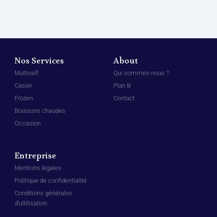
Nos Services
About
Multiself
Qui sommes-nous ?
Casier
Plan B
Frozen
Contact
Boissons chaudes
Occasion
Entreprise
Mentions légales
Politique de confidentialité
Conditions générales
d'ultilisation