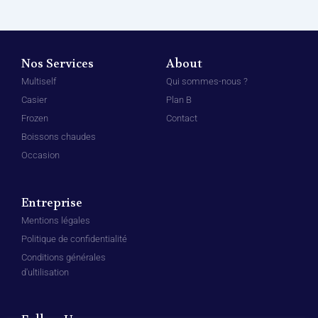
Nos Services
About
Multiself
Qui sommes-nous ?
Casier
Plan B
Frozen
Contact
Boissons chaudes
Occasion
Entreprise
Mentions légales
Politique de confidentialité
Conditions générales
d'ultilisation