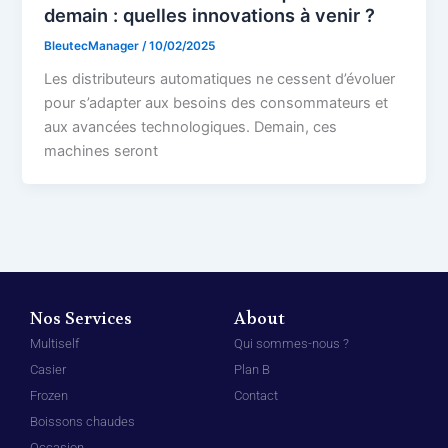
demain : quelles innovations à venir ?
BleutecManager
/
10/02/2025
Les distributeurs automatiques ne cessent d’évoluer
pour s’adapter aux besoins des consommateurs et
aux avancées technologiques. Demain, ces
machines seront
Nos Services
About
Multiself
Qui sommes-nous ?
Casier
Plan B
Frozen
Contact
Boissons chaudes
Occasion