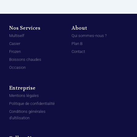
Nos Services
About
Multiself
Qui sommes-nous ?
Casier
Plan B
Frozen
Contact
Boissons chaudes
Occasion
Entreprise
Mentions légales
Politique de confidentialité
Conditions générales
d'ultilisation