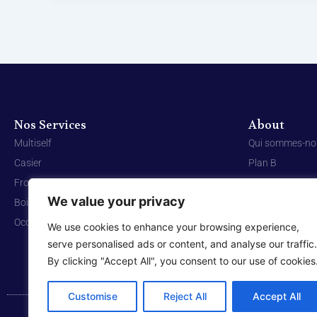
Nos Services
About
Multiself
Qui sommes-no
Casier
Plan B
Frozen
Contact
We value your privacy
Boissons chaudes
Occasion
We use cookies to enhance your browsing experience,
serve personalised ads or content, and analyse our traffic.
By clicking "Accept All", you consent to our use of cookies
Customise
Reject All
Accept All