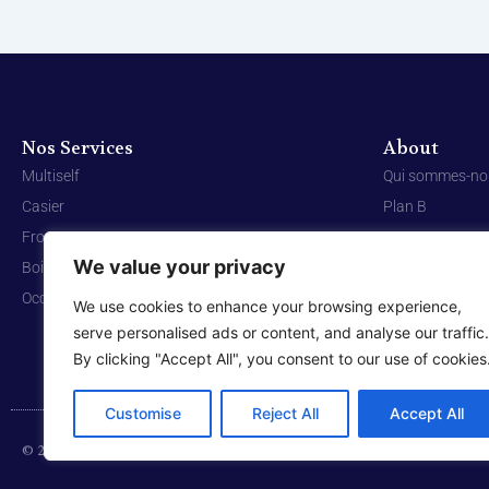
Nos Services
About
Multiself
Qui sommes-no
Casier
Plan B
Frozen
Contact
We value your privacy
Boissons chaudes
Occasion
We use cookies to enhance your browsing experience,
serve personalised ads or content, and analyse our traffic.
By clicking "Accept All", you consent to our use of cookies
Customise
Reject All
Accept All
© 2025 Bleutec System | All rights reserved