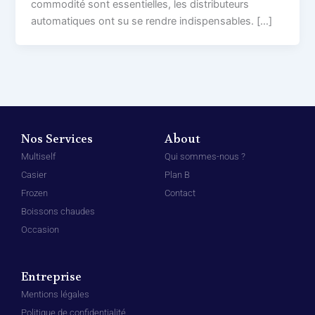
commodité sont essentielles, les distributeurs
automatiques ont su se rendre indispensables. […]
Nos Services
About
Multiself
Qui sommes-nous ?
Casier
Plan B
Frozen
Contact
Boissons chaudes
Occasion
Entreprise
Mentions légales
Politique de confidentialité