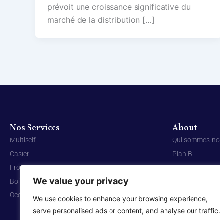
prévoit une croissance significative du
marché de la distribution […]
Nos Services
About
Multiself
Qui sommes-no
Casier
Plan B
Frozen
Contact
We value your privacy
Boissons chaudes
Occasion
We use cookies to enhance your browsing experience,
serve personalised ads or content, and analyse our traffic.