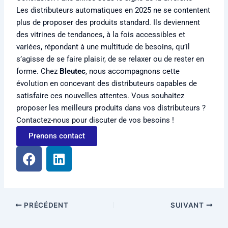
Les distributeurs automatiques en 2025 ne se contentent
plus de proposer des produits standard. Ils deviennent
des vitrines de tendances, à la fois accessibles et
variées, répondant à une multitude de besoins, qu’il
s’agisse de se faire plaisir, de se relaxer ou de rester en
forme. Chez
Bleutec
, nous accompagnons cette
évolution en concevant des distributeurs capables de
satisfaire ces nouvelles attentes. Vous souhaitez
proposer les meilleurs produits dans vos distributeurs ?
Contactez-nous pour discuter de vos besoins !
Prenons contact
F
L
a
i
c
n
e
k
b
e
PRÉCÉDENT
SUIVANT
o
d