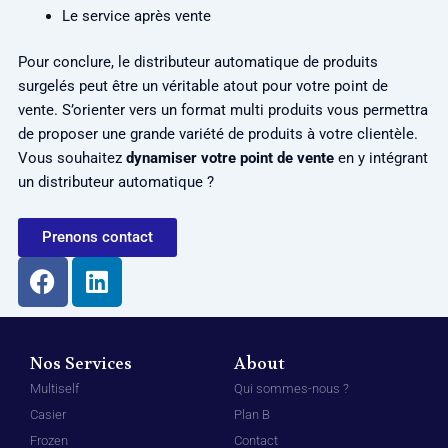
Le service après vente
Pour conclure, le distributeur automatique de produits
surgelés peut être un véritable atout pour votre point de
vente. S’orienter vers un format multi produits vous permettra
de proposer une grande variété de produits à votre clientèle.
Vous souhaitez
dynamiser votre point de vente
en y intégrant
un distributeur automatique ?
Prenons contact
F
L
a
i
c
n
e
k
Nos Services
b
e
About
o
d
Multiself
Qui sommes-nous ?
o
i
Casier
Plan B
k
n
Frozen
Contact