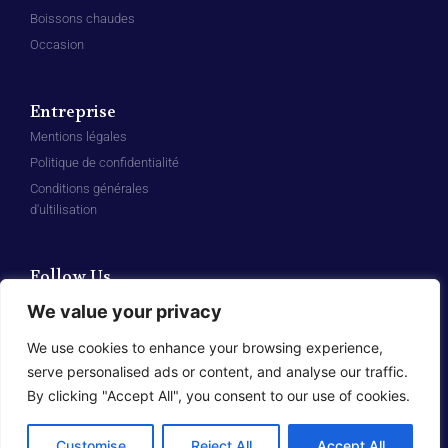
Boissons chaudes
Occasion
Entreprise
Mentions légales
Politique de confidentialité
Conditions générales
d'ultilisation
Follow Us
F
L
We value your privacy
a
i
c
n
e
k
We use cookies to enhance your browsing experience,
b
e
o
d
serve personalised ads or content, and analyse our traffic.
o
i
k
n
By clicking "Accept All", you consent to our use of cookies.
© 2025 Bleutec System | All rights reserved
-
f
Made with
by Elementor​​
Customise
Reject All
Accept All